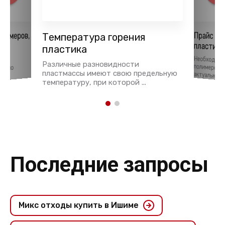
Прайс н
лимеров,
Температура горения
пластика
ья
пластика
Необходим
полимеров и
тки
Различные разновидности
давно
пластмассы имеют свою предельную
актуальна и в 
температуру, при которой ...
Последние запросы
Микс отходы купить в Ишиме