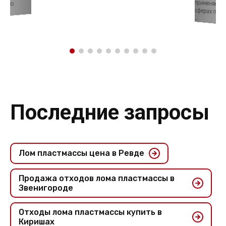
давно
сферах промышленно-хозяйственной ...
Последние запросы
Лом пластмассы цена в Ревде
Продажа отходов лома пластмассы в
Звенигороде
Отходы лома пластмассы купить в
Киришах