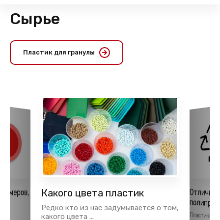
Сырье
Пластик для гранулы
лимеров,
Какого цвета пластик
Отличия 
полипро
ья
Редко кто из нас задумывается о том,
Пластиков
применяются
тки
какого цвета ...