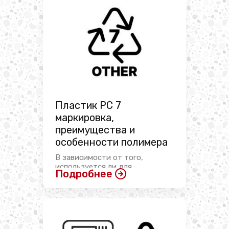
Пластик PC 7
маркировка,
преимущества и
особенности полимера
В зависимости от того,
используется ли для
Подробнее
изготовления той ...