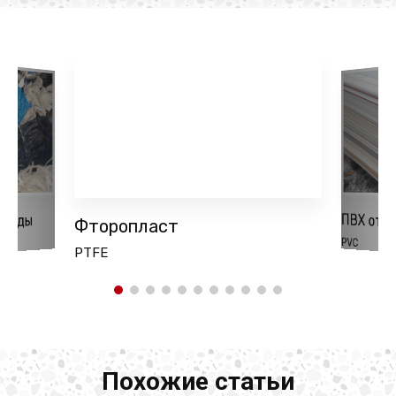
ПВХ отх
тходы
Фторопласт
PVC
PTFE
Похожие статьи