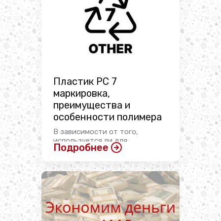
Пластик PC 7
маркировка,
преимущества и
особенности полимера
В зависимости от того,
используется ли для
Подробнее
изготовления той ...